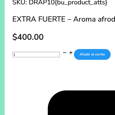
SKU:
DRAP10
{bu_product_atts}
EXTRA FUERTE – Aroma afrodisi
$
400.00
Dragon
Añadir al carrito
power
cantidad